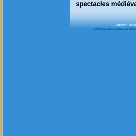
spectacles médiéva
Location sai
Location vacances Seysse