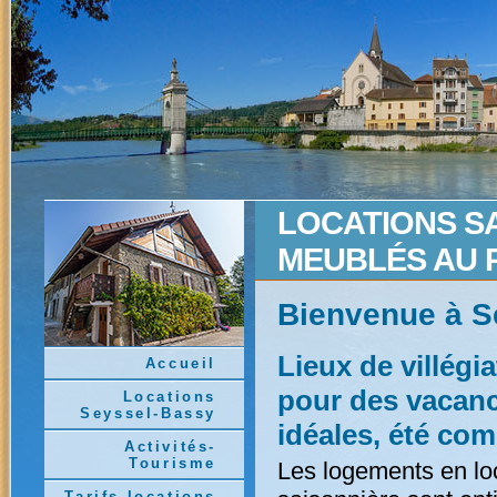
LOCATIONS S
MEUBLÉS AU 
Bienvenue à S
Lieux de villégi
Accueil
pour des vacan
Locations
Seyssel-Bassy
idéales, été com
Activités-
Tourisme
Les logements en lo
Tarifs-locations