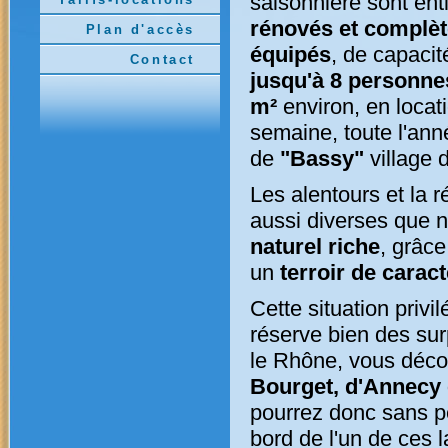
saisonnière sont en
rénovés et complè
Plan d'accès
équipés
, de capacit
Contact
jusqu'à 8 personne
m²
environ, en locati
semaine, toute l'an
de
"Bassy"
village 
Les alentours et la r
aussi diverses que
naturel riche
, grâce
un
terroir de carac
Cette situation privi
réserve bien des su
le Rhône, vous déc
Bourget, d'Annecy
pourrez donc sans p
bord de l'un de ces 